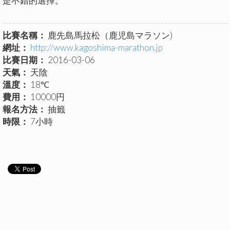
是不錯的選擇。
比賽名稱：
鹿先島馬拉松（鹿児島マラソン)
網址：
http://www.kagoshima-marathon.jp
比賽日期：
2016-03-06
天氣：
天陰
溫度：
18℃
費用：
10000円
報名方法：
抽籤
時限：
7小時