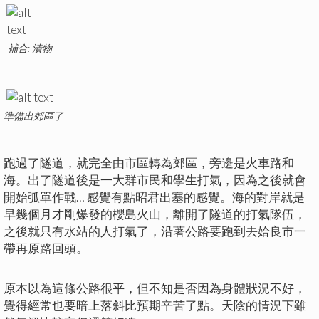
補合: 漬物
準備出郊區了
跑過了隧道，就完全由市區轉為郊區，旁邊是火車路和
海。出了隧道後是一大群市民和學生打氣，因為之後就會
開始弧單作戰… 感覺有點昭君出塞的感覺。海的對岸就是
早幾個月才剛爆發的櫻島火山，離開了隧道的打氣隊伍，
之後就只有水站的人打氣了，沿著公路要跑到去姶良市一
帶再原路回頭。
原本以為這條公路很平，但不知是否因為身體狀況不好，
覺得經常也要暗上落斜比預期辛苦了點。天陰的情況下雖