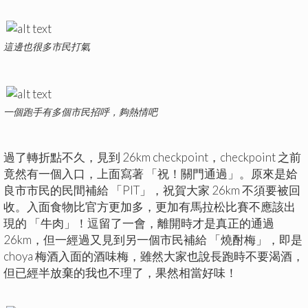
這邊也很多市民打氣
一個跑手有多個市民招呼，夠熱情吧
過了轉折點不久，見到 26km checkpoint，checkpoint 之前
竟然有一個入口，上面寫著 「祝！關門通過」。原來是姶
良市市民的民間補給 「PIT」，祝賀大家 26km 不須要被回
收。入面食物比官方更加多，更加有馬拉松比賽不應該出
現的 「牛肉」！逗留了一會，離開時才是真正的通過
26km，但一經過又見到另一個市民補給 「燒酎梅」，即是
choya 梅酒入面的酒味梅，雖然大家也說長跑時不要渴酒，
但已經半放棄的我也不理了，果然相當好味！