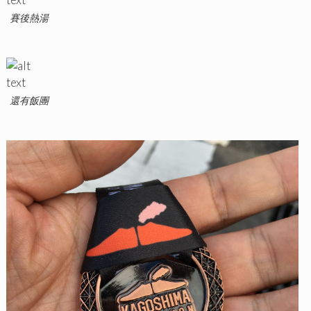
賽後熱湯
還有飯團