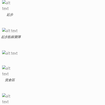
起步
起步點銀樂隊
貨倉區