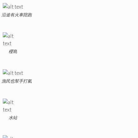
沿途有火車陪跑
櫻島
漁民也幫手打氣
水站