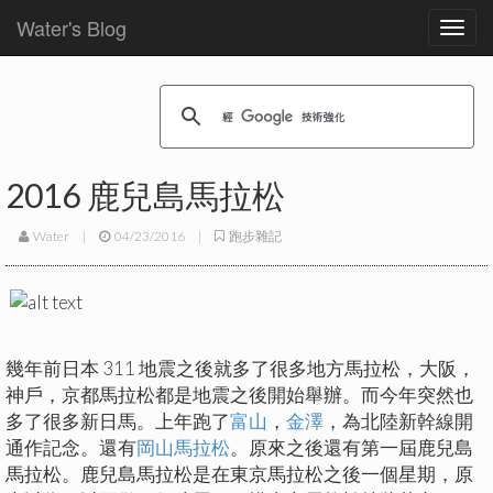
Water's Blog
Toggl
navig
2016 鹿兒島馬拉松
Water
|
04/23/2016
|
跑步雜記
幾年前日本 311 地震之後就多了很多地方馬拉松，大阪，
神戶，京都馬拉松都是地震之後開始舉辦。而今年突然也
多了很多新日馬。上年跑了
富山
，
金澤
，為北陸新幹線開
通作記念。還有
岡山馬拉松
。原來之後還有第一屆鹿兒島
馬拉松。鹿兒島馬拉松是在東京馬拉松之後一個星期，原