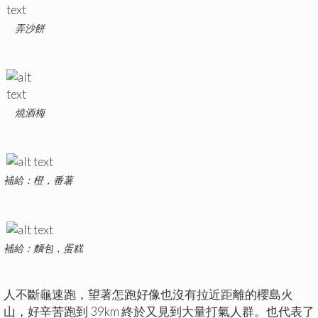
弄沙餅
燒酒梅
補給：橙，番薯
補給：麵包，蛋糕
人不斷龜速跑，望著怎跑好像也沒有拉近距離的櫻島火
山，好辛苦跑到 39km 終於又見到大量打氣人群。也代表了