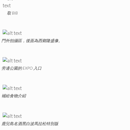
取 BIB
門外拍攝區，後面為西鄉隆盛像。
旁邊公園的 EXPO 入口
補給食物介紹
鹿兒島名酒黑白波馬拉松特別版