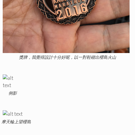
獎牌，我覺得設計十分好呢，以一對鞋砌出櫻島火山
例影
摩天輪上望櫻島