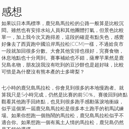
感想
如果以日本馬標準，鹿兒島馬拉松的公路一般算是比較沉
悶。雖然也有安排水站人員和其他團體打氣，但景色比較
單一，加上我今次又跑得差，這段的確是有點失色，感覺
好像去了西貢跑中國沿岸馬拉松(CCM)一樣，不過姶良市
一段就加回很多分數。大會其他安排也很好，完賽食物，
休息地點也十分周到。賽事補給也不錯，薩摩芋果然是鹿
兒島名物，朋友說我沒有吃到的豆沙餅也是超好味，比較
可惜是為什麼沒有熊本產的士多啤梨？
七小時的鹿兒島馬拉松，你會見到很多的本地慢跑者。就
算我只是5小時完成，仍然是比賽的前50％。賽後回到終點
觀看其他跑手回終點，也見到很多跑手感動落淚地衝線，
似乎這個第一屆鹿兒島馬拉松是很多本土跑手的初馬試練
場。如果你想跑一個熱鬧的馬拉松，鹿兒島馬拉松似乎不
適合你。如果想跑一個有風土人情的馬拉松，鹿兒島仍然