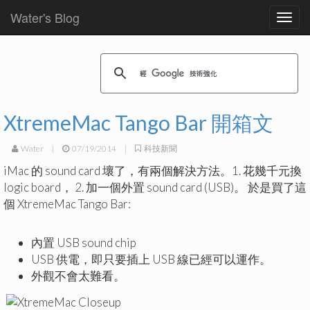
Water's Blog
Toggl
navig
XtremeMac Tango Bar 開箱文
Water
|
07/19/2014
|
科技新聞
iMac 的 sound card 壞了，有兩個解決方法。1. 花幾千元換
logic board， 2. 加一個外置 sound card (USB)。 於是買了這
個 XtremeMac Tango Bar:
內置 USB sound chip
USB 供電，即只要插上 USB 線已經可以運作。
外觀不會太難看。