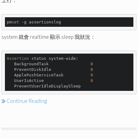
上行：
pm
set
system 就會 realtime 顯示 sleep 我狀況：
Assertion
 status system-wide:

   BackgroundTask                 
0
   PreventDiskIdle                
0
   ApplePushServiceTask           
0
   UserIsActive                   
0
   PreventUserIdleDisplaySleep
Continue Reading