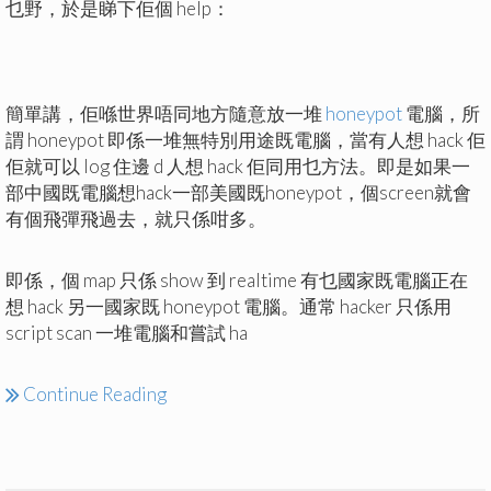
乜野，於是睇下佢個 help：
簡單講，佢喺世界唔同地方隨意放一堆
honeypot
電腦，所
謂 honeypot 即係一堆無特別用途既電腦，當有人想 hack 佢
佢就可以 log 住邊 d 人想 hack 佢同用乜方法。即是如果一
部中國既電腦想hack一部美國既honeypot，個screen就會
有個飛彈飛過去，就只係咁多。
即係，個 map 只係 show 到 realtime 有乜國家既電腦正在
想 hack 另一國家既 honeypot 電腦。通常 hacker 只係用
script scan 一堆電腦和嘗試 ha
Continue Reading