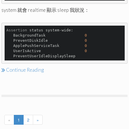
system 就會 realtime 顯示 sleep 我狀況：
Assertion
 status system-wide:

   BackgroundTask                 
0
   PreventDiskIdle                
0
   ApplePushServiceTask           
0
   UserIsActive                   
0
   PreventUserIdleDisplaySleep
Continue Reading
«
1
2
»