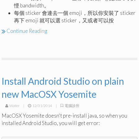
悭 bandwidth。
每個 sticker 會連去一個 emoji，所以你安裝了 sticker
再下 emoji 就可以選 sticker，又或者可以按
Continue Reading
Install Android Studio on plain
new MacOSX Yosemite
Water
|
12/31/2014
|
電腦診所
MacOSX Yosemite doesn't pre-install java, so when you
installed Android Studio, you will get error: