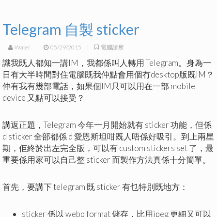
Telegram 自製 sticker
Water
|
05/29/2015
|
電腦診所
識我既人都知一講IM，我都係叫人轉用 Telegram。身為一
日有大半時間對住電腦既我仲點會用個冇desktop版既IM？
仲有我有幾部電話，如果個IM只可以用在一部 mobile
device 又點可以接受？
講返正題，Telegram 今年一月開始就有 sticker 功能，但係
d sticker 全部都係 d 愛恩斯坦咁既人唔係好吸引。到上兩星
期，佢終於出左完全版，可以有 custom stickers set 了，最
重要係用家可以自己整 sticker 而製作方法真係十分簡單。
首先，要講下 telegram 既 sticker 有乜特別既地方：
sticker 係以 webp format 儲存，比用jpeg 更細又可以