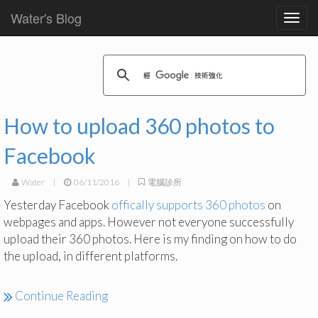
Water's Blog
Toggl
navig
How to upload 360 photos to
Facebook
Water
|
06/11/2016
|
電腦診所
Yesterday Facebook
offically supports 360 photos
on
webpages and apps. However not everyone successfully
upload their 360 photos. Here is my finding on how to do
the upload, in different platforms.
Continue Reading