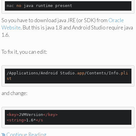
mac
no
So you have to download java JRE (or SDK) from
Oracle
Website
. But this is java 1.8 and Android Studio require java
1.6.
To fix it, you can edit:
/Applications/Android Studio
.app
/Contents/Info
.pli
st
and change:
<
key
>
JVMVersion
</
key
>
<
string
>
1.6*
</
s
Continue Reading