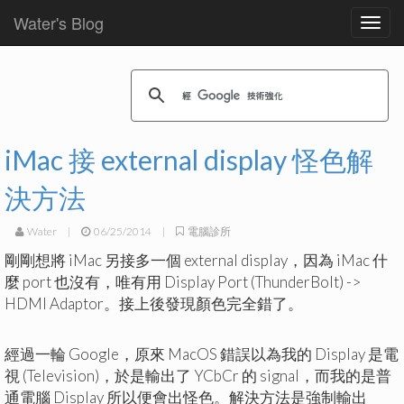
Water's Blog
Toggl
navig
iMac 接 external display 怪色解
決方法
Water
|
06/25/2014
|
電腦診所
剛剛想將 iMac 另接多一個 external display，因為 iMac 什
麼 port 也沒有，唯有用 Display Port (ThunderBolt) ->
HDMI Adaptor。接上後發現顏色完全錯了。
經過一輪 Google，原來 MacOS 錯誤以為我的 Display 是電
視 (Television)，於是輸出了 YCbCr 的 signal，而我的是普
通電腦 Display 所以便會出怪色。解決方法是強制輸出