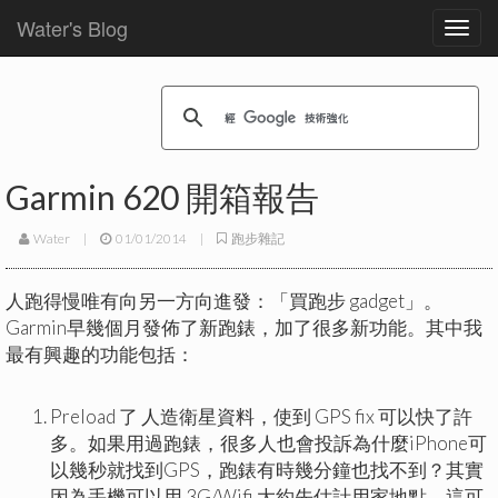
Water's Blog
Toggl
navig
Garmin 620 開箱報告
Water
|
01/01/2014
|
跑步雜記
人跑得慢唯有向另一方向進發：「買跑步 gadget」。
Garmin早幾個月發佈了新跑錶，加了很多新功能。其中我
最有興趣的功能包括：
Preload 了 人造衛星資料，使到 GPS fix 可以快了許
多。如果用過跑錶，很多人也會投訴為什麼iPhone可
以幾秒就找到GPS，跑錶有時幾分鐘也找不到？其實
因為手機可以用 3G/Wifi 大約先估計用家地點，這可