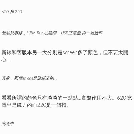
620 和 220
包裝只有錶，HRM-Run 心跳帶，USB充電坐
再一張近照
新錶和舊版本另一大分別是screen多了顏色，但不要太開
心…
真身，那個screen是貼紙來的…
看看所謂的顏色只有淡淡的一點點…實際作用不大。620 充
電坐是磁力的而220是一個扣。
充電中