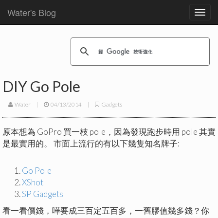
Water's Blog
Toggl
navig
DIY Go Pole
Water
|
04/13/2014
|
Gadgets
原本想為 GoPro 買一枝 pole，因為發現跑步時用 pole 其實
是最實用的。 市面上流行的有以下幾隻知名牌子:
Go Pole
XShot
SP Gadgets
看一看價錢，嘩要成三百定五百多，一舊膠值幾多錢？你