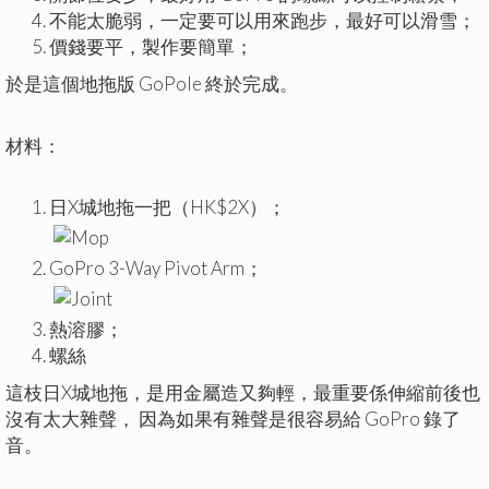
不能太脆弱，一定要可以用來跑步，最好可以滑雪；
價錢要平，製作要簡單；
於是這個地拖版 GoPole 終於完成。
材料：
日X城地拖一把（HK$2X）；
GoPro 3-Way Pivot Arm；
熱溶膠；
螺絲
這枝日X城地拖，是用金屬造又夠輕，最重要係伸縮前後也
沒有太大雜聲， 因為如果有雜聲是很容易給 GoPro 錄了
音。